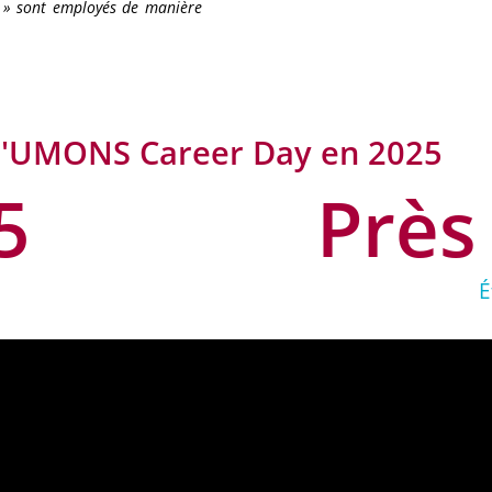
s » sont employés de manière
L'UMONS Career Day en 2025
5
Près
É