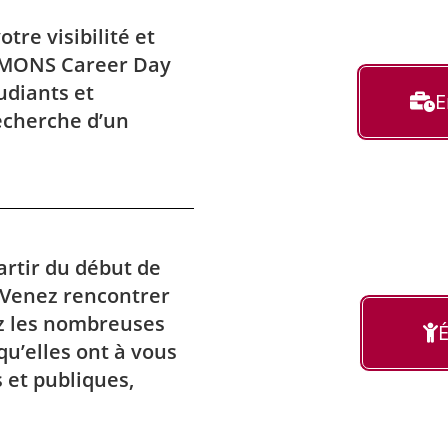
tre visibilité et
’UMONS Career Day
udiants et
E
echerche d’un
artir du début de
 Venez rencontrer
ez les nombreuses
É
qu’elles ont à vous
s et publiques,