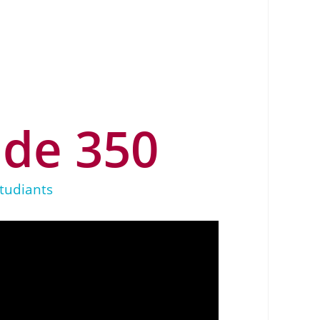
 de 
350
tudiants