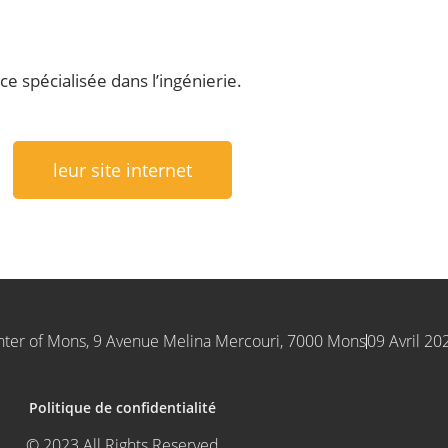
e spécialisée dans l’ingénierie.
leur site internet
nter of Mons, 9 Avenue Melina Mercouri, 7000 Mons
09 Avril 20
Politique de confidentialité
© 2023 All Rights Reserved.