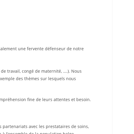
t également une fervente défenseur de notre
e travail, congé de maternité, ….). Nous
r exemple des thèmes sur lesquels nous
mpréhension fine de leurs attentes et besoin.
s partenariats avec les prestataires de soins,
e à l’ensemble de la population belge.