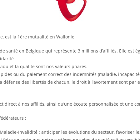
re, est la 1ère mutualité en Wallonie.
s de santé en Belgique qui représente 3 millions d’affiliés. Elle es
idarité.
ividu et la qualité sont nos valeurs phares.
ides ou du paiement correct des indemnités (maladie, incapacité d
a défense des libertés de chacun, le droit à l’avortement sont pa
direct à nos affiliés, ainsi qu’une écoute personnalisée et une co
fédérateurs :
ladie-Invalidité : anticiper les évolutions du secteur, favoriser le
 faire en sorte que notre système de soins de santé soit accessibl