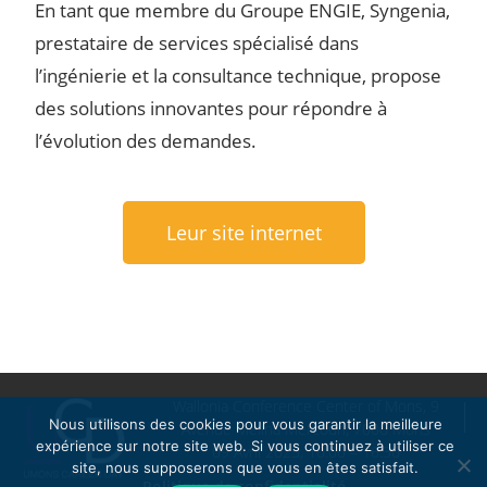
En tant que membre du Groupe ENGIE, Syngenia,
prestataire de services spécialisé dans
l’ingénierie et la consultance technique, propose
des solutions innovantes pour répondre à
l’évolution des demandes.
Leur site internet
Wallonia Conference Center of Mons, 9
Nous utilisons des cookies pour vous garantir la meilleure
Avenue Melina Mercouri, 7000 Mons
expérience sur notre site web. Si vous continuez à utiliser ce
09 Avril 2025, 10:00 – 16:30
site, nous supposerons que vous en êtes satisfait.
Politique de confidentialité