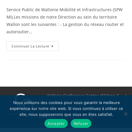
Service Public de Wallonie Mobilité et Infrastructures (SPW
MI).Les missions de notre Direction au sein du territoire
Wallon sont les suivantes : - La gestion du réseau routier et
autoroutier…
Continuer La Lecture
Wallonia Conference Center of Mons, 9
Avenue Melina Mercouri, 7000 Mons
Nous utilisons des cookies pour vous garantir la meilleure
09 Avril 2025, 10:00 – 16:30
expérience sur notre site web. Si vous continuez à utiliser ce
site, nous supposerons que vous en êtes satisfait.
Politique de confidentialité
Accepter
Refuser
© 2023 All Rights Reserved.