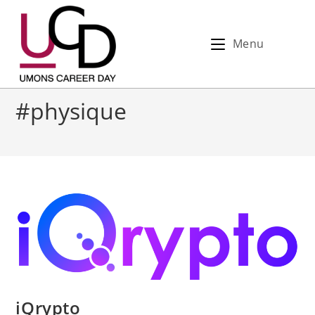
Menu
#physique
iQrypto